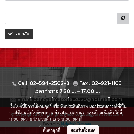
ตอบกลับ
Call: 02-594-2502-3
Fax : 02-921-1103
เวลาทำการ 7.30 น. - 17.00 น.
Email: bangyaimaterial2020@hotmail.com
เว็บไซต์นี้มีการใช้งานคุกกี้ เพื่อเพิ่มประสิทธิภาพและประสบการณ์ที่ดีใน
การใช้งานเว็บไซต์ของท่าน ท่านสามารถอ่านรายละเอียดเพิ่มเติมได้ที่
© Copyright 2017 All Rights Reserved.bangyaimaterial.com
นโยบายความเป็นส่วนตัว
และ
นโยบายคุกกี้
Powered by
MakeWebEasy.com
ตั้งค่าคุกกี้
ยอมรับทั้งหมด