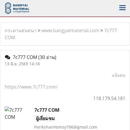
กระดานสนทนา
>
www.bangyaimaterial.com
>
7c777
COM
7c777 COM
(30 อ่าน)
13 มิ.ย. 2569 14:18
แจ้งลบ
https://www.7c777.com/
118.179.54.181
7c777 COM
ผู้เยี่ยมชม
ParikshanHomsy786@gmail.com