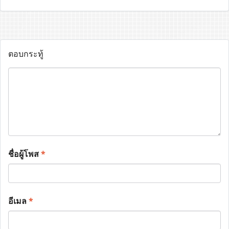
ตอบกระทู้
ชื่อผู้โพส
*
อีเมล
*