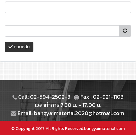
ตอบกลับ
Call: 02-594-2502-3
Fax : 02-921-1103
เวลาทำการ 7.30 น. - 17.00 น.
Email: bangyaimaterial2020@hotmail.com
© Copyright 2017 All Rights Reserved.bangyaimaterial.com