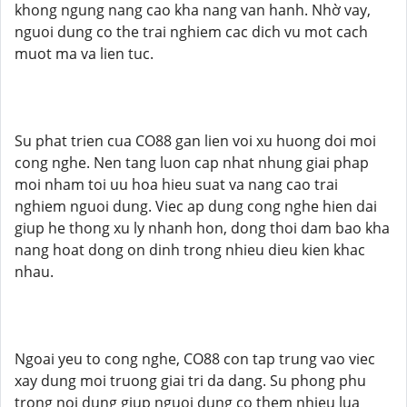
khong ngung nang cao kha nang van hanh. Nhờ vay,
nguoi dung co the trai nghiem cac dich vu mot cach
muot ma va lien tuc.
Su phat trien cua CO88 gan lien voi xu huong doi moi
cong nghe. Nen tang luon cap nhat nhung giai phap
moi nham toi uu hoa hieu suat va nang cao trai
nghiem nguoi dung. Viec ap dung cong nghe hien dai
giup he thong xu ly nhanh hon, dong thoi dam bao kha
nang hoat dong on dinh trong nhieu dieu kien khac
nhau.
Ngoai yeu to cong nghe, CO88 con tap trung vao viec
xay dung moi truong giai tri da dang. Su phong phu
trong noi dung giup nguoi dung co them nhieu lua