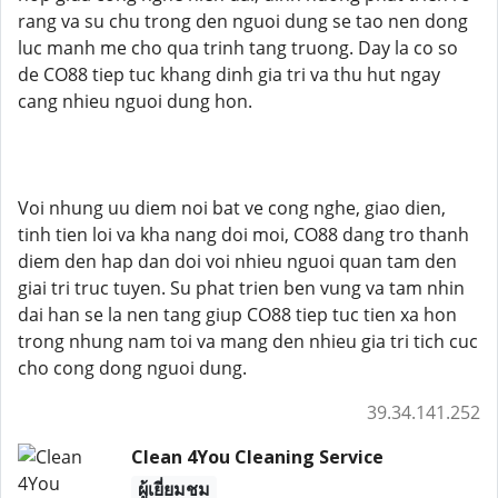
rang va su chu trong den nguoi dung se tao nen dong
luc manh me cho qua trinh tang truong. Day la co so
de CO88 tiep tuc khang dinh gia tri va thu hut ngay
cang nhieu nguoi dung hon.
Voi nhung uu diem noi bat ve cong nghe, giao dien,
tinh tien loi va kha nang doi moi, CO88 dang tro thanh
diem den hap dan doi voi nhieu nguoi quan tam den
giai tri truc tuyen. Su phat trien ben vung va tam nhin
dai han se la nen tang giup CO88 tiep tuc tien xa hon
trong nhung nam toi va mang den nhieu gia tri tich cuc
cho cong dong nguoi dung.
39.34.141.252
Clean 4You Cleaning Service
ผู้เยี่ยมชม