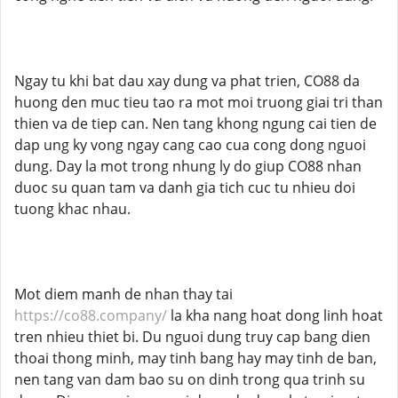
Ngay tu khi bat dau xay dung va phat trien, CO88 da
huong den muc tieu tao ra mot moi truong giai tri than
thien va de tiep can. Nen tang khong ngung cai tien de
dap ung ky vong ngay cang cao cua cong dong nguoi
dung. Day la mot trong nhung ly do giup CO88 nhan
duoc su quan tam va danh gia tich cuc tu nhieu doi
tuong khac nhau.
Mot diem manh de nhan thay tai
https://co88.company/
la kha nang hoat dong linh hoat
tren nhieu thiet bi. Du nguoi dung truy cap bang dien
thoai thong minh, may tinh bang hay may tinh de ban,
nen tang van dam bao su on dinh trong qua trinh su