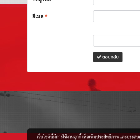
อีเมล
*
ตอบกลับ
เว็บไซต์นี้มีการใช้งานคุกกี้ เพื่อเพิ่มประสิทธิภาพและประส