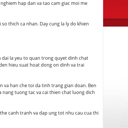
 nghiem hap dan va tao cam giac moi me
o thich ca nhan. Day cung la ly do khien
 dai la yeu to quan trong quyet dinh chat
en hieu suat hoat dong on dinh va trai
n va han che toi da tinh trang gian doan. Ben
 nang tuong tac va cai thien chat luong dich
the canh tranh va dap ung tot nhu cau cua thi