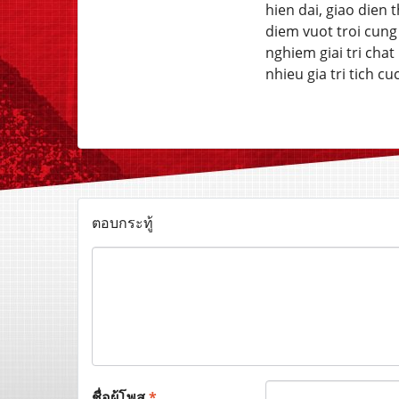
hien dai, giao dien
diem vuot troi cung 
nghiem giai tri cha
nhieu gia tri tich c
ตอบกระทู้
ชื่อผู้โพส
*