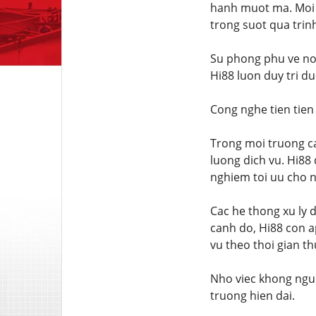
hanh muot ma. Moi 
trong suot qua trin
Su phong phu ve noi
Hi88 luon duy tri d
Cong nghe tien tien
Trong moi truong ca
luong dich vu. Hi88
nghiem toi uu cho 
Cac he thong xu ly 
canh do, Hi88 con a
vu theo thoi gian th
Nho viec khong ngun
truong hien dai.