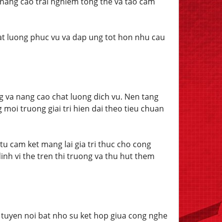
 nang cao trai nghiem tong the va tao cam
at luong phuc vu va dap ung tot hon nhu cau
 va nang cao chat luong dich vu. Nen tang
moi truong giai tri hien dai theo tieu chuan
u cam ket mang lai gia tri thuc cho cong
nh vi the tren thi truong va thu hut them
 tuyen noi bat nho su ket hop giua cong nghe