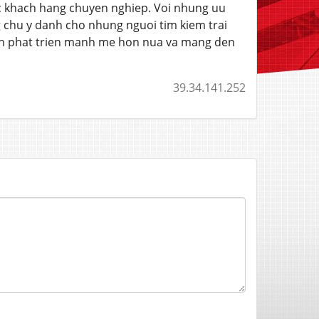
oc khach hang chuyen nghiep. Voi nhung uu
ng chu y danh cho nhung nguoi tim kiem trai
 con phat trien manh me hon nua va mang den
39.34.141.252