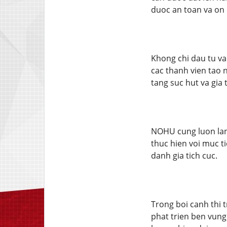
duoc an toan va on 
Khong chi dau tu va
cac thanh vien tao n
tang suc hut va gia
NOHU cung luon lang
thuc hien voi muc t
danh gia tich cuc.
Trong boi canh thi 
phat trien ben vung