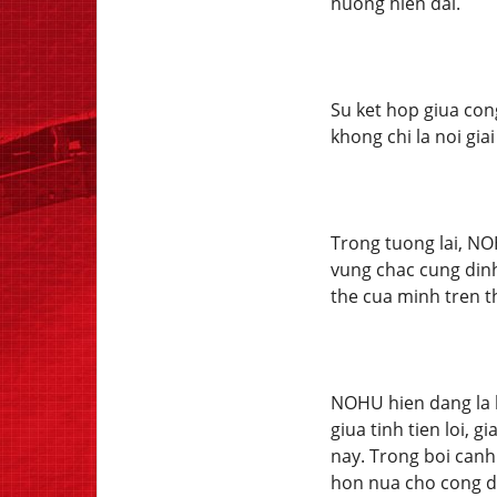
huong hien dai.
Su ket hop giua co
khong chi la noi gia
Trong tuong lai, NO
vung chac cung dinh
the cua minh tren t
NOHU hien dang la l
giua tinh tien loi, 
nay. Trong boi canh
hon nua cho cong 