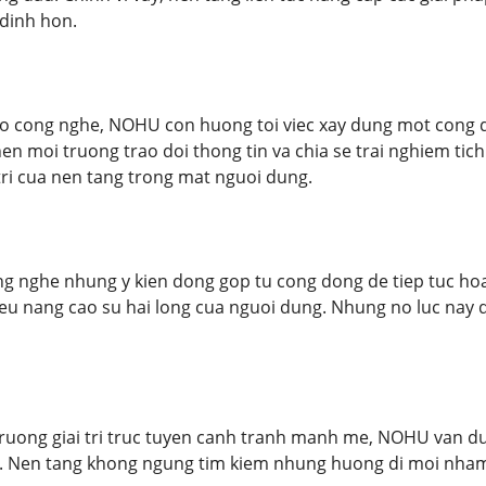
dinh hon.
o cong nghe, NOHU con huong toi viec xay dung mot cong d
en moi truong trao doi thong tin va chia se trai nghiem tic
 tri cua nen tang trong mat nguoi dung.
 nghe nhung y kien dong gop tu cong dong de tiep tuc hoan
ieu nang cao su hai long cua nguoi dung. Nhung no luc nay
truong giai tri truc tuyen canh tranh manh me, NOHU van du
. Nen tang khong ngung tim kiem nhung huong di moi nham ta