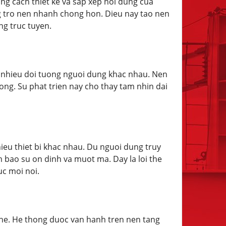
ong cach thiet ke va sap xep noi dung cua
ng tro nen nhanh chong hon. Dieu nay tao nen
ng truc tuyen.
i nhieu doi tuong nguoi dung khac nhau. Nen
ong. Su phat trien nay cho thay tam nhin dai
ieu thiet bi khac nhau. Du nguoi dung truy
 bao su on dinh va muot ma. Day la loi the
c moi noi.
ghe. He thong duoc van hanh tren nen tang