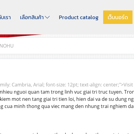
กับเรา
เลือกสินค้า
Product catalog
เว็บบอร์ด
NOHU
ily: Cambria, Arial; font-size: 12pt; text-align: center;">Vis
nhieu nguoi quan tam trong linh vuc giai tri truc tuyen. Tr
iem mot nen tang giai tri tien loi, hien dai va de su dung 
eng cua minh thong qua viec mang den nhung trai nghiem da