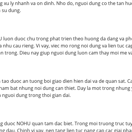
ng xu ly nhanh va on dinh. Nho do, nguoi dung co the tan 
h su dung.
 luon duoc chu trong phat trien theo huong da dang va ph
a nhu cau rieng. Vi vay, viec mo rong noi dung va lien tuc c
 trong. Dieu nay giup nguoi dung luon cam thay moi me va t
tao duoc an tuong boi giao dien hien dai va de quan sat. Ca
am bat nhung noi dung can thiet. Day la mot trong nhung y
 nguoi dung trong thoi gian dai.
g duoc NOHU quan tam dac biet. Trong moi truong truc tuye
ng dau. Chinh vi vay, nen tang lien tuc nang cap cac giai 