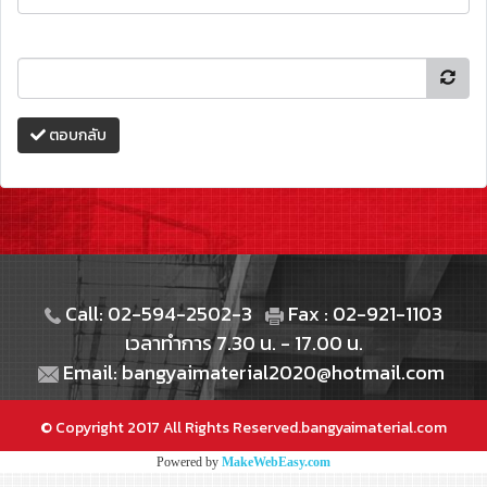
ตอบกลับ
Call: 02-594-2502-3
Fax : 02-921-1103
เวลาทำการ 7.30 น. - 17.00 น.
Email: bangyaimaterial2020@hotmail.com
© Copyright 2017 All Rights Reserved.bangyaimaterial.com
Powered by
MakeWebEasy.com