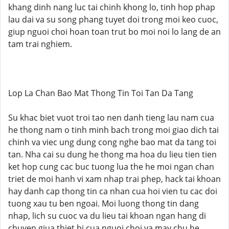
khang dinh nang luc tai chinh khong lo, tinh hop phap
lau dai va su song phang tuyet doi trong moi keo cuoc,
giup nguoi choi hoan toan trut bo moi noi lo lang de an
tam trai nghiem.
Lop La Chan Bao Mat Thong Tin Toi Tan Da Tang
Su khac biet vuot troi tao nen danh tieng lau nam cua
he thong nam o tinh minh bach trong moi giao dich tai
chinh va viec ung dung cong nghe bao mat da tang toi
tan. Nha cai su dung he thong ma hoa du lieu tien tien
ket hop cung cac buc tuong lua the he moi ngan chan
triet de moi hanh vi xam nhap trai phep, hack tai khoan
hay danh cap thong tin ca nhan cua hoi vien tu cac doi
tuong xau tu ben ngoai. Moi luong thong tin dang
nhap, lich su cuoc va du lieu tai khoan ngan hang di
chuyen giua thiet bi cua nguoi choi va may chu he