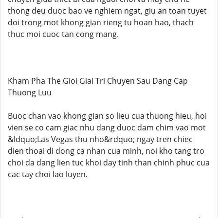
thong deu duoc bao ve nghiem ngat, giu an toan tuyet
doi trong mot khong gian rieng tu hoan hao, thach
thuc moi cuoc tan cong mang.
Kham Pha The Gioi Giai Tri Chuyen Sau Dang Cap
Thuong Luu
Buoc chan vao khong gian so lieu cua thuong hieu, hoi
vien se co cam giac nhu dang duoc dam chim vao mot
&ldquo;Las Vegas thu nho&rdquo; ngay tren chiec
dien thoai di dong ca nhan cua minh, noi kho tang tro
choi da dang lien tuc khoi day tinh than chinh phuc cua
cac tay choi lao luyen.