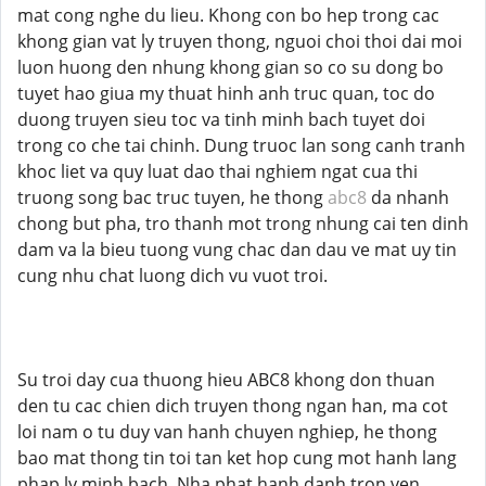
mat cong nghe du lieu. Khong con bo hep trong cac
khong gian vat ly truyen thong, nguoi choi thoi dai moi
luon huong den nhung khong gian so co su dong bo
tuyet hao giua my thuat hinh anh truc quan, toc do
duong truyen sieu toc va tinh minh bach tuyet doi
trong co che tai chinh. Dung truoc lan song canh tranh
khoc liet va quy luat dao thai nghiem ngat cua thi
truong song bac truc tuyen, he thong
abc8
da nhanh
chong but pha, tro thanh mot trong nhung cai ten dinh
dam va la bieu tuong vung chac dan dau ve mat uy tin
cung nhu chat luong dich vu vuot troi.
Su troi day cua thuong hieu ABC8 khong don thuan
den tu cac chien dich truyen thong ngan han, ma cot
loi nam o tu duy van hanh chuyen nghiep, he thong
bao mat thong tin toi tan ket hop cung mot hanh lang
phap ly minh bach. Nha phat hanh danh tron ven