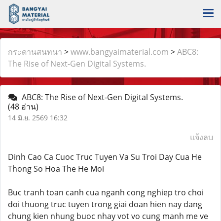
กระดานสนทนา
>
www.bangyaimaterial.com
>
ABC8:
The Rise of Next-Gen Digital Systems.
ABC8: The Rise of Next-Gen Digital Systems.
(48 อ่าน)
14 มิ.ย. 2569 16:32
แจ้งลบ
Dinh Cao Ca Cuoc Truc Tuyen Va Su Troi Day Cua He
Thong So Hoa The He Moi
Buc tranh toan canh cua nganh cong nghiep tro choi
doi thuong truc tuyen trong giai doan hien nay dang
chung kien nhung buoc nhay vot vo cung manh me ve