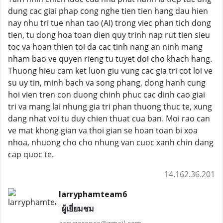
dung cac giai phap cong nghe tien tien hang dau hien
nay nhu tri tue nhan tao (AI) trong viec phan tich dong
tien, tu dong hoa toan dien quy trinh nap rut tien sieu
toc va hoan thien toi da cac tinh nang an ninh mang
nham bao ve quyen rieng tu tuyet doi cho khach hang.
Thuong hieu cam ket luon giu vung cac gia tri cot loi ve
su uy tin, minh bach va song phang, dong hanh cung
hoi vien tren con duong chinh phuc cac dinh cao giai
tri va mang lai nhung gia tri phan thuong thuc te, xung
dang nhat voi tu duy chien thuat cua ban. Moi rao can
ve mat khong gian va thoi gian se hoan toan bi xoa
nhoa, nhuong cho cho nhung van cuoc xanh chin dang
cap quoc te.
14.162.36.201
larryphamteam6
ผู้เยี่ยมชม