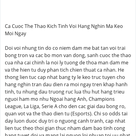
Ca Cuoc The Thao Kich Tinh Voi Hang Nghin Ma Keo
Moi Ngay
Doi voi nhung tin do co niem dam me bat tan voi trai
bong tron va cac bo mon van dong, sanh cuoc the thao
cua nha cai chinh la noi ly tuong de thoa man dam me
va the hien tu duy phan tich chien thuat ca nhan. He
thong lien tuc cap nhat bang ty le keo truc tuyen cho
hang nghin tran dau dien ra moi ngay tren khap hanh
tinh, tu nhung dau truong ruc lua thu hut hang trieu
nguoi ham mo nhu Ngoai hang Anh, Champions
League, La Liga, Serie A cho den cac giai dau bong ro,
quan vot va the thao dien tu (Esports). Chi so odds tai
day luon duoc duy tri o nguong canh tranh, cap nhat
lien tuc theo thoi gian thuc nham dam bao tinh cong
bang tuyet doi va mang lai nguon loi nhuan toi uu nhat