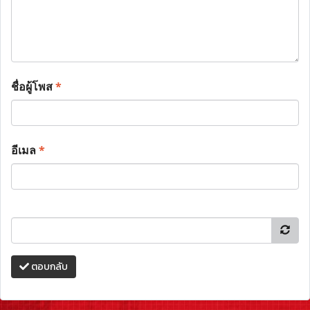
ชื่อผู้โพส
*
อีเมล
*
ตอบกลับ