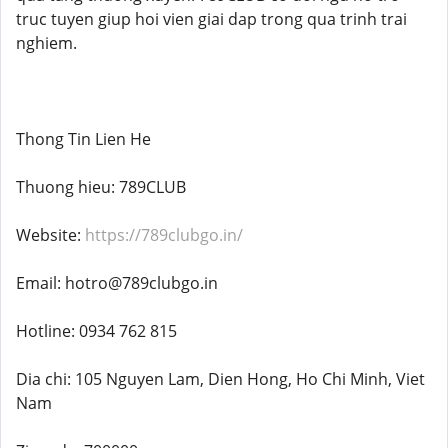
truc tuyen giup hoi vien giai dap trong qua trinh trai
nghiem.
Thong Tin Lien He
Thuong hieu: 789CLUB
Website:
https://789clubgo.in/
Email: hotro@789clubgo.in
Hotline: 0934 762 815
Dia chi: 105 Nguyen Lam, Dien Hong, Ho Chi Minh, Viet
Nam