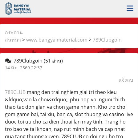
กระดาน
สนทนา
>
www.bangyaimaterial.com
>
789Clubgoin
789Clubgoin
(51 อ่าน)
14 มิ.ย. 2569 22:37
แจ้งลบ
789CLUB
mang den trai nghiem giai tri theo kieu
&ldquo;vao la choi&rdquo;, phu hop voi nguoi thich
thao tac don gian va chon game nhanh. Kho tro choi
gom game bai, tai xiu, ban ca, slot thuong va casino live
duoc toi uu cho ca dien thoai lan may tinh. Trang ho
tro bao ve tai khoan, nap rut minh bach va cap nhat
qua tang thuong xuyen. 789CLUB co doi ngu ho tro