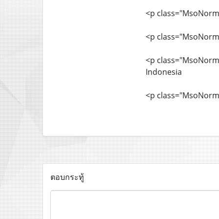
<p class="MsoNorma
<p class="MsoNorm
<p class="MsoNormal
Indonesia
<p class="MsoNormal
ตอบกระทู้