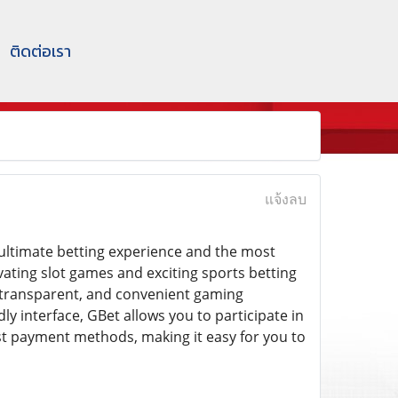
ติดต่อเรา
แจ้งลบ
ultimate betting experience and the most
ivating slot games and exciting sports betting
, transparent, and convenient gaming
y interface, GBet allows you to participate in
ast payment methods, making it easy for you to