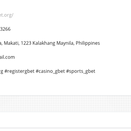
et.org/
 3266
a, Makati, 1223 Kalakhang Maynila, Philippines
ail.com
rg #registergbet #casino_gbet #sports_gbet