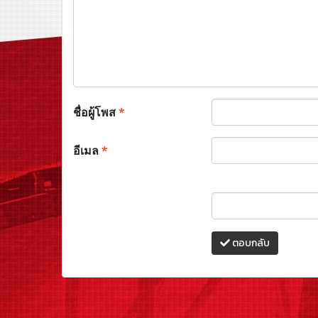
ชื่อผู้โพส
*
อีเมล
*
ตอบกลับ