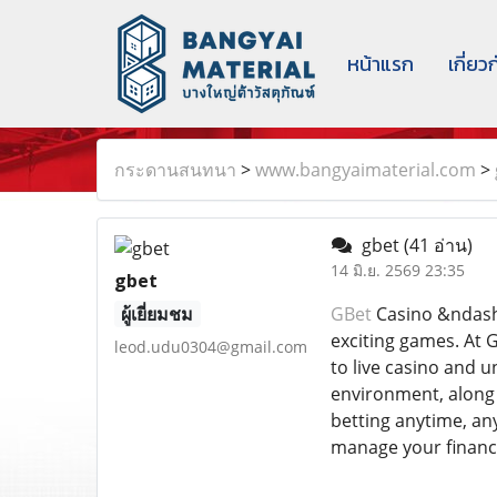
หน้าแรก
เกี่ยว
กระดานสนทนา
>
www.bangyaimaterial.com
>
gbet
(41 อ่าน)
14 มิ.ย. 2569 23:35
gbet
ผู้เยี่ยมชม
GBet
Casino &ndash;
exciting games. At G
leod.udu0304@gmail.com
to live casino and 
environment, along 
betting anytime, an
manage your finance