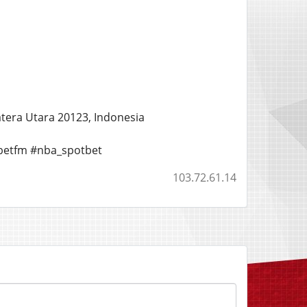
atera Utara 20123, Indonesia
tbetfm #nba_spotbet
103.72.61.14