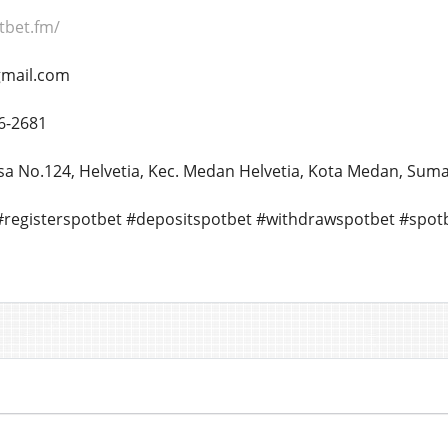
tbet.fm/
gmail.com
6-2681
Desa No.124, Helvetia, Kec. Medan Helvetia, Kota Medan, Sum
#registerspotbet #depositspotbet #withdrawspotbet #spo