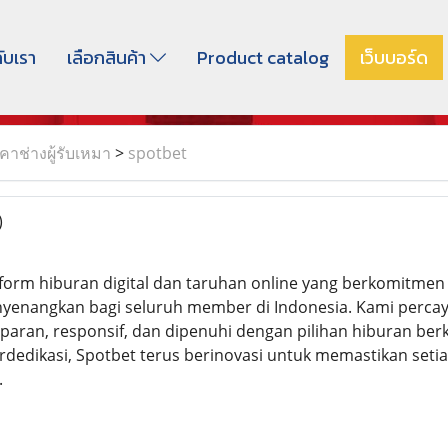
กับเรา
เลือกสินค้า
Product catalog
เว็บบอร์ด
าช่างผู้รับเหมา
>
spotbet
)
tform hiburan digital dan taruhan online yang berkomitm
nyenangkan bagi seluruh member di Indonesia. Kami perc
paran, responsif, dan dipenuhi dengan pilihan hiburan berku
erdedikasi, Spotbet terus berinovasi untuk memastikan se
.