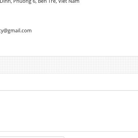
 Dinh, Phuong 6, Ben Tre, Viet Nam
rty@gmail.com