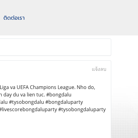
ติดต่อเรา
แจ้งลบ
a Liga va UEFA Champions League. Nho do,
h day du va lien tuc. #bongdalu
alu #tysobongdalu #bongdaluparty
livescorebongdaluparty #tysobongdaluparty