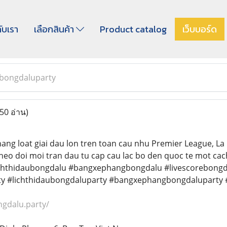
กับเรา
เลือกสินค้า
Product catalog
เว็บบอร์ด
bongdaluparty
(50 อ่าน)
ang loat giai dau lon tren toan cau nhu Premier League, L
heo doi moi tran dau tu cap cau lac bo den quoc te mot cac
chthidaubongdalu #bangxephangbongdalu #livescorebongd
y #lichthidaubongdaluparty #bangxephangbongdaluparty #
ngdalu.party/