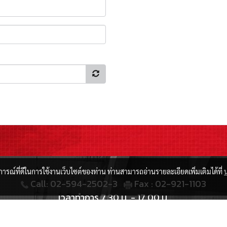
บการณ์ที่ดีในการใช้งานเว็บไซต์ของท่าน ท่านสามารถอ่านรายละเอียดเพิ่มเติมได้ที่
Call: 02-594-2502-3
Fax : 02-921-1103
เวลาทำการ 7.30 น. - 17.00 น.
Email: bangyaimaterial2020@hotmail.com