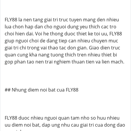
FLY88 la nen tang giai tri truc tuyen mang den nhieu
lua chon hap dan cho nguoi dung yeu thich cac tro
choi hien dai. Voi he thong duoc thiet ke toi uu, FLY88
giup nguoi choi de dang tiep can nhieu chuyen muc
giai tri chi trong vai thao tac don gian. Giao dien truc
quan cung kha nang tuong thich tren nhieu thiet bi
gop phan tao nen trai nghiem thuan tien va lien mach.
## Nhung diem noi bat cua FLY88
FLY88 duoc nhieu nguoi quan tam nho so huu nhieu
uu diem noi bat, dap ung nhu cau giai tri cua dong dao