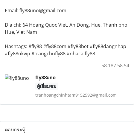
Email: fly88uno@gmail.com
Dia chi: 64 Hoang Quoc Viet, An Dong, Hue, Thanh pho
Hue, Viet Nam
Hashtags: #fly88 #fly88com #fly88bet #fly88dangnhap
#fly88okvip #trangchufly88 #nhacaifly88
58.187.58.54
fly88uno
ผู้เยี่ยมชม
tranhoangchinhtam9152592@gmail.com
ตอบกระทู้