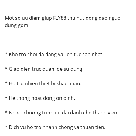
Mot so uu diem giup FLY88 thu hut dong dao nguoi
dung gom:
* Kho tro choi da dang va lien tuc cap nhat.
* Giao dien truc quan, de su dung.
* Ho tro nhieu thiet bi khac nhau.
* He thong hoat dong on dinh.
* Nhieu chuong trinh uu dai danh cho thanh vien.
* Dich vu ho tro nhanh chong va thuan tien.