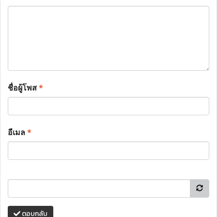
ชื่อผู้โพส
*
อีเมล
*
ตอบกลับ