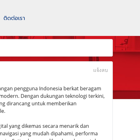
ติดต่อเรา
แจ้งลบ
langan pengguna Indonesia berkat beragam
modern. Dengan dukungan teknologi terkini,
yang dirancang untuk memberikan
le.
ital yang dikemas secara menarik dan
 navigasi yang mudah dipahami, performa