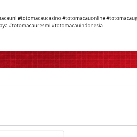
acaunl #totomacaucasino #totomacauonline #totomacau
aya #totomacauresmi #totomacauindonesia