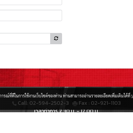
บการณ์ที่ดีในการใช้งานเว็บไซต์ของท่าน ท่านสามารถอ่านรายละเอียดเพิ่มเติมได้ที่
Call: 02-594-2502-3
Fax : 02-921-1103
เวลาทำการ 7.30 น. - 17.00 น.
Email: bangyaimaterial2020@hotmail.com