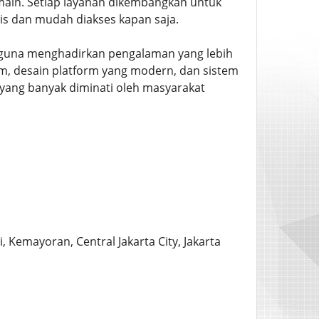
main. Setiap layanan dikembangkan untuk
s dan mudah diakses kapan saja.
i guna menghadirkan pengalaman yang lebih
m, desain platform yang modern, dan sistem
 yang banyak diminati oleh masyarakat
 Kemayoran, Central Jakarta City, Jakarta