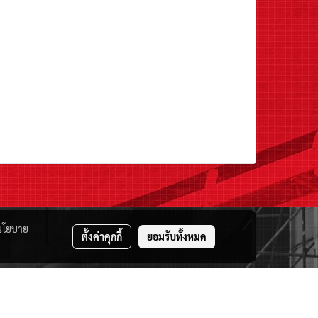
นโยบาย
ตั้งค่าคุกกี้
ยอมรับทั้งหมด