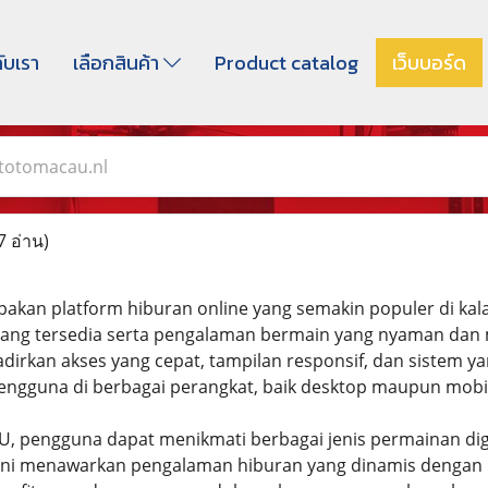
กับเรา
เลือกสินค้า
Product catalog
เว็บบอร์ด
totomacau.nl
7 อ่าน)
akan platform hiburan online yang semakin populer di ka
yang tersedia serta pengalaman bermain yang nyaman dan 
adirkan akses yang cepat, tampilan responsif, dan sistem 
ngguna di berbagai perangkat, baik desktop maupun mobi
, pengguna dapat menikmati berbagai jenis permainan dig
rm ini menawarkan pengalaman hiburan yang dinamis dengan