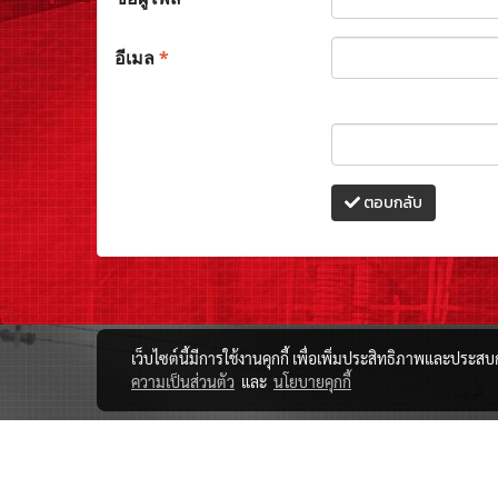
อีเมล
*
ตอบกลับ
เว็บไซต์นี้มีการใช้งานคุกกี้ เพื่อเพิ่มประสิทธิภาพและประส
ความเป็นส่วนตัว
และ
นโยบายคุกกี้