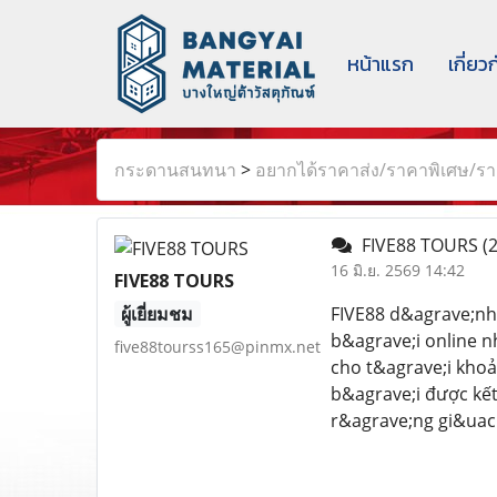
หน้าแรก
เกี่ยว
กระดานสนทนา
>
อยากได้ราคาส่ง/ราคาพิเศษ/ราค
FIVE88 TOURS
(
16 มิ.ย. 2569 14:42
FIVE88 TOURS
ผู้เยี่ยมชม
FIVE88 d&agrave;nh 
b&agrave;i online n
five88tourss165@pinmx.net
cho t&agrave;i khoả
b&agrave;i được kết
r&agrave;ng gi&uacu