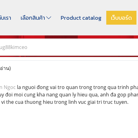
กับเรา
เลือกสินค้า
Product catalog
เว็บบอร์ด
ug88kimceo
 อ่าน)
n Ngoc
la nguoi đong vai tro quan trong trong qua trinh ph
uy đoi moi cung kha nang quan ly hieu qua, anh đa gop ph
i the cua thuong hieu trong linh vuc giai tri truc tuyen.