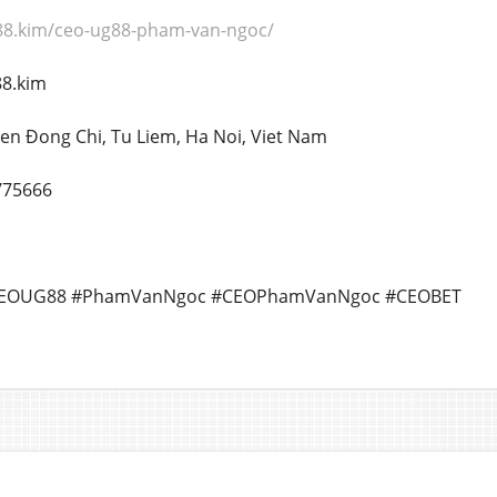
g88.kim/ceo-ug88-pham-van-ngoc/
8.kim
yen Đong Chi, Tu Liem, Ha Noi, Viet Nam
775666
#CEOUG88 #PhamVanNgoc #CEOPhamVanNgoc #CEOBET