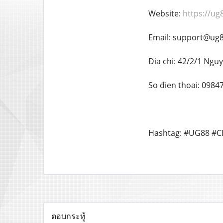
Website:
https://u
Email: support@ug8
Đia chi: 42/2/1 Ngu
So đien thoai: 0984
Hashtag: #UG88 
ตอบกระทู้