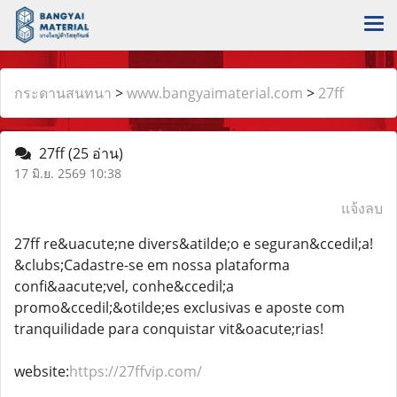
กระดานสนทนา
>
www.bangyaimaterial.com
>
27ff
27ff
(25 อ่าน)
17 มิ.ย. 2569 10:38
แจ้งลบ
27ff re&uacute;ne divers&atilde;o e seguran&ccedil;a!
&clubs;️Cadastre-se em nossa plataforma
confi&aacute;vel, conhe&ccedil;a
promo&ccedil;&otilde;es exclusivas e aposte com
tranquilidade para conquistar vit&oacute;rias!
website:
https://27ffvip.com/