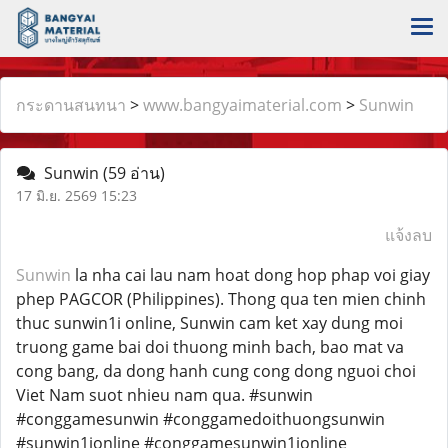
กระดานสนทนา
>
www.bangyaimaterial.com
>
Sunwin
Sunwin
(59 อ่าน)
17 มิ.ย. 2569 15:23
แจ้งลบ
Sunwin
la nha cai lau nam hoat dong hop phap voi giay
phep PAGCOR (Philippines). Thong qua ten mien chinh
thuc sunwin1i online, Sunwin cam ket xay dung moi
truong game bai doi thuong minh bach, bao mat va
cong bang, da dong hanh cung cong dong nguoi choi
Viet Nam suot nhieu nam qua. #sunwin
#conggamesunwin #conggamedoithuongsunwin
#sunwin1ionline #conggamesunwin1ionline