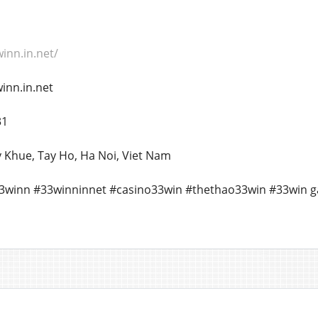
winn.in.net/
inn.in.net
31
y Khue, Tay Ho, Ha Noi, Viet Nam
33winn #33winninnet #casino33win #thethao33win #33win 