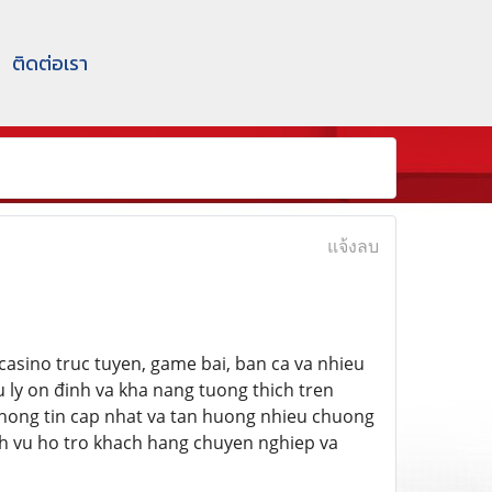
ติดต่อเรา
แจ้งลบ
casino truc tuyen, game bai, ban ca va nhieu
u ly on đinh va kha nang tuong thich tren
i thong tin cap nhat va tan huong nhieu chuong
ch vu ho tro khach hang chuyen nghiep va