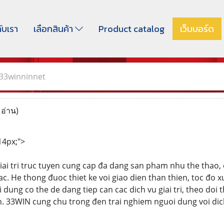
กับเรา
เลือกสินค้า
Product catalog
เว็บบอร์ด
33winninnet
 อ่าน)
14px;">
iai tri truc tuyen cung cap đa dang san pham nhu the thao, 
c. He thong đuoc thiet ke voi giao dien than thien, toc đo x
i dung co the de dang tiep can cac dich vu giai tri, theo do
n. 33WIN cung chu trong đen trai nghiem nguoi dung voi di