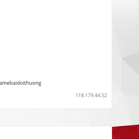
gamebaidoithuong
118.179.44.52