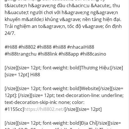
t&iacute;n h&agrave;ng đầu ch&acirc;u &Aacute;, thu
h&uacute;t người chơi với h&agrave;ng ng&agrave;n
khuyến m&atilde;i khủng v&agrave; nền tảng hiện đại.
Trải nghiệm an to&agrave;n, tốc độ v&agrave; ổn định
24/7.
#Hi88 #hi8802 #hi888 #hii88 #nhacaiHi88
#hi88trangchu #hi88link #hi88app #hi88casino
[/size][size= 12pt; font-weight: bold]Thương Hiệu:[/size]
[size= 12pt] Hi88
[/size][size= 12pt; font-weight: bold]Website[/size][size=
12pt]: [/size][size= 12pt; text-decoration-line: underline;
text-decoration-skip-ink: none; color:
#1155cc]
https://hi8802.net/
[/size][size= 12pt]
[/size][size= 12pt; font-weight: bold]Địa Chỉ[/size][size=