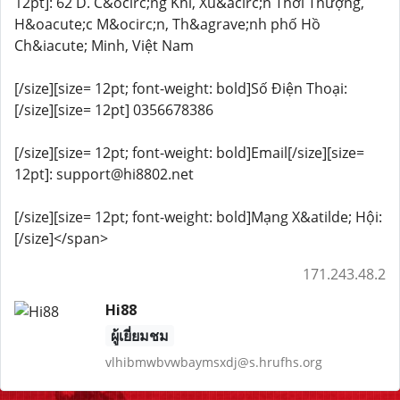
12pt]: 62 D. C&ocirc;ng Khi, Xu&acirc;n Thới Thượng,
H&oacute;c M&ocirc;n, Th&agrave;nh phố Hồ
Ch&iacute; Minh, Việt Nam
[/size][size= 12pt; font-weight: bold]Số Điện Thoại:
[/size][size= 12pt] 0356678386
[/size][size= 12pt; font-weight: bold]Email[/size][size=
12pt]: support@hi8802.net
[/size][size= 12pt; font-weight: bold]Mạng X&atilde; Hội:
[/size]</span>
171.243.48.2
Hi88
ผู้เยี่ยมชม
vlhibmwbvwbaymsxdj@s.hrufhs.org