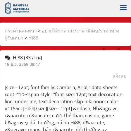
กระดานสนทนา
>
อยากได้ราคาส่ง/ราคาพิเศษ/ราคาช่าง
ผู้รับเหมา
>
Hi88
Hi88
(33 อ่าน)
18 มิ.ย. 2569 08:47
แจ้งลบ
[size= 12pt; font-family: Cambria, Arial;" data-sheets-
root="1"><span style="font-size: 12pt; text-decoration-
line: underline; text-decoration-skip-ink: none; color:
#1155cc]
Hi88
[/size][size= 12pt] &ndash; Nh&agrave;
c&aacute;i c&aacute; cược thể thao, casino, game
b&agrave;i đổi thưởng, nổ hũ Hi88, đ&aacute;
g&agrave; mạng, bắn c&aacute; đổi thưởng uy