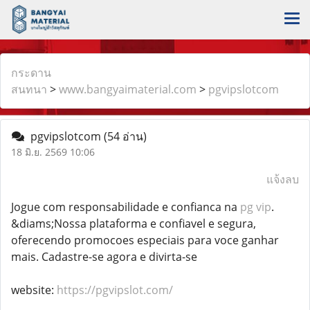
กระดาน
สนทนา
>
www.bangyaimaterial.com
>
pgvipslotcom
pgvipslotcom
(54 อ่าน)
18 มิ.ย. 2569 10:06
แจ้งลบ
Jogue com responsabilidade e confianca na
pg vip
.
&diams;️Nossa plataforma e confiavel e segura,
oferecendo promocoes especiais para voce ganhar
mais. Cadastre-se agora e divirta-se
website:
https://pgvipslot.com/