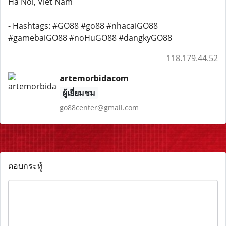
Ha Noi, Viet Nam
- Hashtags: #GO88 #go88 #nhacaiGO88
#gamebaiGO88 #noHuGO88 #dangkyGO88
118.179.44.52
artemorbidacom
ผู้เยี่ยมชม
go88center@gmail.com
ตอบกระทู้