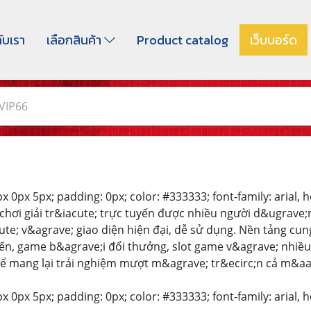
กับเรา
เลือกสินค้า
Product catalog
เว็บบอร์ด
VIP66
 0px 5px; padding: 0px; color: #333333; font-family: arial, hel
 chơi giải tr&iacute; trực tuyến được nhiều người d&ugrave
e; v&agrave; giao diện hiện đại, dễ sử dụng. Nền tảng cung
ến, game b&agrave;i đổi thưởng, slot game v&agrave; nhiề
ể mang lại trải nghiệm mượt m&agrave; tr&ecirc;n cả m&aacu
 0px 5px; padding: 0px; color: #333333; font-family: arial, hel