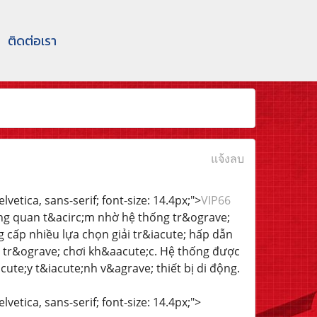
ติดต่อเรา
แจ้งลบ
vetica, sans-serif; font-size: 14.4px;">
VIP66
;ng quan t&acirc;m nhờ hệ thống tr&ograve;
 cấp nhiều lựa chọn giải tr&iacute; hấp dẫn
u tr&ograve; chơi kh&aacute;c. Hệ thống được
te;y t&iacute;nh v&agrave; thiết bị di động.
vetica, sans-serif; font-size: 14.4px;">