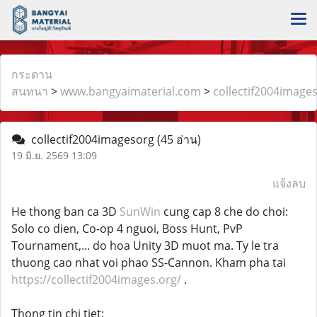
กระดาน
สนทนา
>
www.bangyaimaterial.com
>
collectif2004image
collectif2004imagesorg
(45 อ่าน)
19 มิ.ย. 2569 13:09
แจ้งลบ
He thong ban ca 3D
SunWin
cung cap 8 che do choi:
Solo co dien, Co-op 4 nguoi, Boss Hunt, PvP
Tournament,... do hoa Unity 3D muot ma. Ty le tra
thuong cao nhat voi phao SS-Cannon. Kham pha tai
https://collectif2004images.org/
.
Thong tin chi tiet: