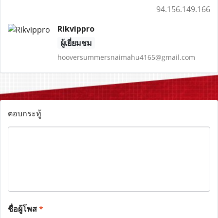
94.156.149.166
Rikvippro
ผู้เยี่ยมชม
hooversummersnaimahu4165@gmail.com
ตอบกระทู้
ชื่อผู้โพส
*