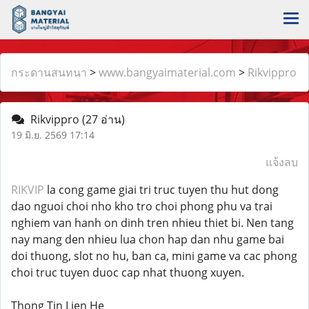
กระดานสนทนา
>
www.bangyaimaterial.com
>
Rikvippro
Rikvippro
(27 อ่าน)
19 มิ.ย. 2569 17:14
แจ้งลบ
RIKVIP
la cong game giai tri truc tuyen thu hut dong
dao nguoi choi nho kho tro choi phong phu va trai
nghiem van hanh on dinh tren nhieu thiet bi. Nen tang
nay mang den nhieu lua chon hap dan nhu game bai
doi thuong, slot no hu, ban ca, mini game va cac phong
choi truc tuyen duoc cap nhat thuong xuyen.
Thong Tin Lien He