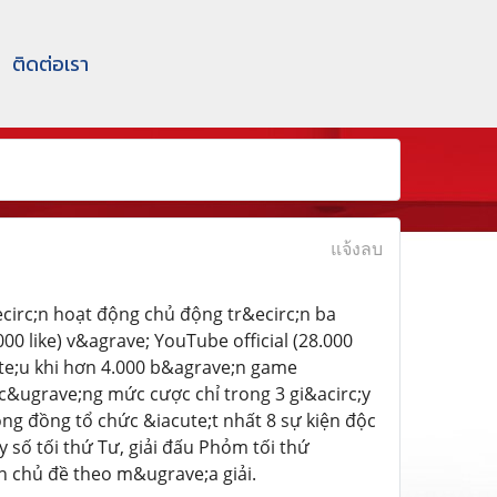
ติดต่อเรา
แจ้งลบ
circ;n hoạt động chủ động tr&ecirc;n ba
0 like) v&agrave; YouTube official (28.000
ute;u khi hơn 4.000 b&agrave;n game
c&ugrave;ng mức cược chỉ trong 3 gi&acirc;y
ng đồng tổ chức &iacute;t nhất 8 sự kiện độc
 số tối thứ Tư, giải đấu Phỏm tối thứ
n chủ đề theo m&ugrave;a giải.