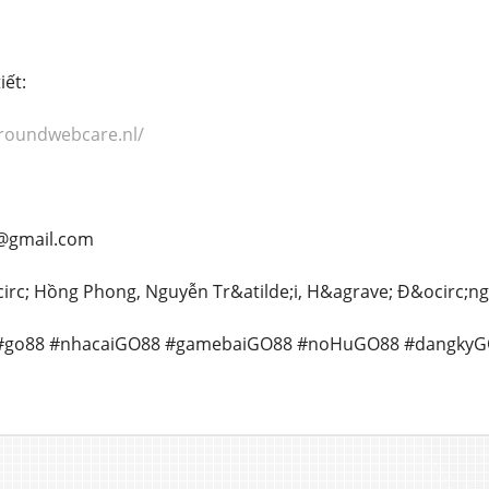
iết:
llroundwebcare.nl/
r@gmail.com
&ecirc; Hồng Phong, Nguyễn Tr&atilde;i, H&agrave; Đ&ocirc;n
8 #go88 #nhacaiGO88 #gamebaiGO88 #noHuGO88 #dangky