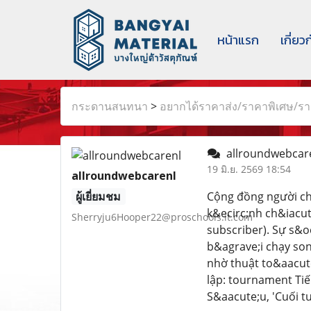
หน้าแรก
เกี่ยว
กระดานสนทนา
>
อยากได้ราคาส่ง/ราคาพิเศษ/ราค
allroundwebcar
19 มิ.ย. 2569 18:54
allroundwebcarenl
ผู้เยี่ยมชม
Cộng đồng người chơ
k&ecirc;nh ch&iacut
Sherryju6Hooper22@proschools.it.com
subscriber). Sự s&o
b&agrave;i chạy son
nhờ thuật to&aacute
lập: tournament Tiế
S&aacute;u, 'Cuối t