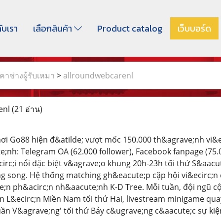
กับเรา
เลือกสินค้า
Product catalog
เว็บบอร์ด
าช่างผู้รับเหมา
>
allroundwebcarenl
enl
(21 อ่าน)
i Go88 hiện đ&atilde; vượt mốc 150.000 th&agrave;nh vi&e
e;nh: Telegram OA (62.000 follower), Facebook fanpage (75.00
circ;i nổi đặc biệt v&agrave;o khung 20h-23h tối thứ S&aac
g song. Hệ thống matching gh&eacute;p cặp hội vi&ecirc;n 
;n ph&acirc;n nh&aacute;nh K-D Tree. Mỗi tuần, đội ngũ cộ
n L&ecirc;n Miền Nam tối thứ Hai, livestream minigame quay
uần V&agrave;ng' tối thứ Bảy c&ugrave;ng c&aacute;c sự kiệ