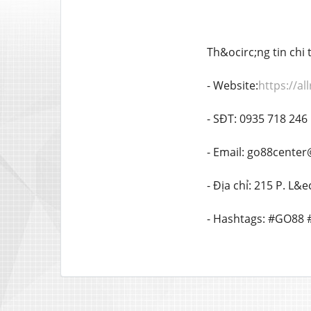
Th&ocirc;ng tin chi t
- Website:
https://a
- SĐT: 0935 718 246
- Email: go88cente
- Địa chỉ: 215 P. L
- Hashtags: #GO8