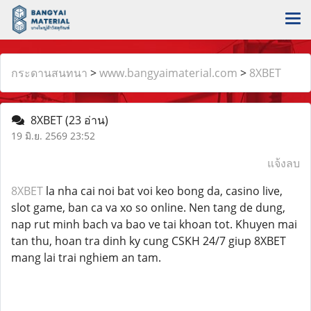
กระดานสนทนา
>
www.bangyaimaterial.com
>
8XBET
8XBET
(23 อ่าน)
19 มิ.ย. 2569 23:52
แจ้งลบ
8XBET
la nha cai noi bat voi keo bong da, casino live,
slot game, ban ca va xo so online. Nen tang de dung,
nap rut minh bach va bao ve tai khoan tot. Khuyen mai
tan thu, hoan tra dinh ky cung CSKH 24/7 giup 8XBET
mang lai trai nghiem an tam.