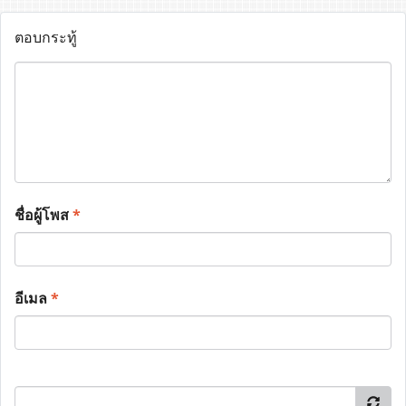
ตอบกระทู้
ชื่อผู้โพส
*
อีเมล
*