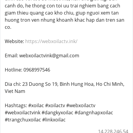
canh do, he thong con toi uu trai nghiem bang cach
giam thieu quang cao kho chiu, giup nguoi xem tan
huong tron ven nhung khoanh khac hap dan tren san
co.
Website:
https://webxoilactv.ink/
Email: webxoilactvink@gmail.com
Hotline: 0968997546
Dia chi: 23 Duong So 19, Binh Hung Hoa, Ho Chi Minh,
Viet Nam
Hashtags: #xoilac #xoilactv #webxoilactv
#webxoilactvink #dangkyxoilac #dangnhapxoilac
#trangchuxoilac #linkxoilac
14.228.246.54