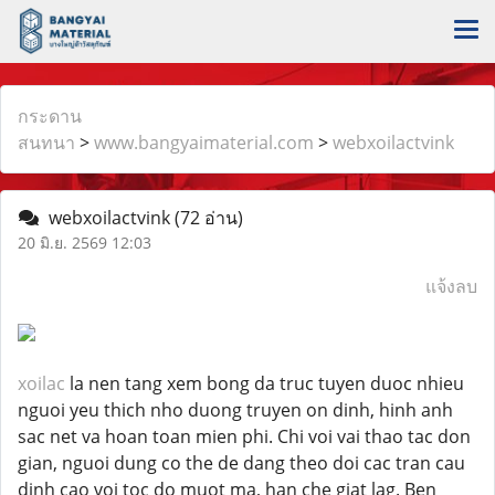
กระดาน
สนทนา
>
www.bangyaimaterial.com
>
webxoilactvink
webxoilactvink
(72 อ่าน)
20 มิ.ย. 2569 12:03
แจ้งลบ
xoilac
la nen tang xem bong da truc tuyen duoc nhieu
nguoi yeu thich nho duong truyen on dinh, hinh anh
sac net va hoan toan mien phi. Chi voi vai thao tac don
gian, nguoi dung co the de dang theo doi cac tran cau
dinh cao voi toc do muot ma, han che giat lag. Ben