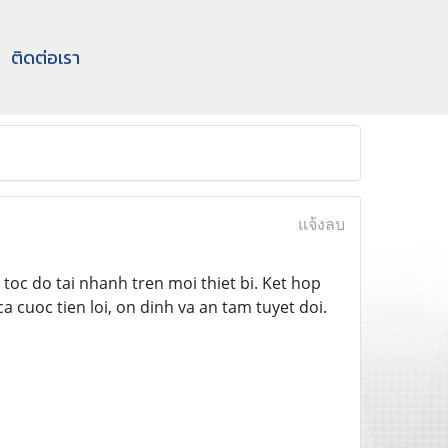
ติดต่อเรา
แจ้งลบ
toc do tai nhanh tren moi thiet bi. Ket hop
 cuoc tien loi, on dinh va an tam tuyet doi.