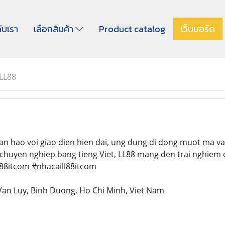
กับเรา
เลือกสินค้า
Product catalog
เว็บบอร์ด
LL88
n hao voi giao dien hien dai, ung dung di dong muot ma va 
 chuyen nghiep bang tieng Viet, LL88 mang den trai nghiem ca
ll88itcom #nhacaill88itcom
Van Luy, Binh Duong, Ho Chi Minh, Viet Nam