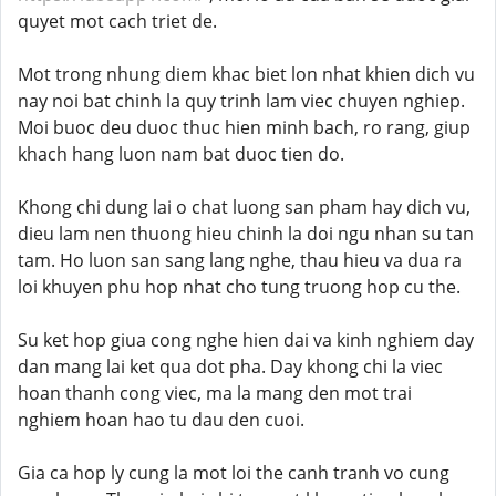
quyet mot cach triet de.
Mot trong nhung diem khac biet lon nhat khien dich vu
nay noi bat chinh la quy trinh lam viec chuyen nghiep.
Moi buoc deu duoc thuc hien minh bach, ro rang, giup
khach hang luon nam bat duoc tien do.
Khong chi dung lai o chat luong san pham hay dich vu,
dieu lam nen thuong hieu chinh la doi ngu nhan su tan
tam. Ho luon san sang lang nghe, thau hieu va dua ra
loi khuyen phu hop nhat cho tung truong hop cu the.
Su ket hop giua cong nghe hien dai va kinh nghiem day
dan mang lai ket qua dot pha. Day khong chi la viec
hoan thanh cong viec, ma la mang den mot trai
nghiem hoan hao tu dau den cuoi.
Gia ca hop ly cung la mot loi the canh tranh vo cung