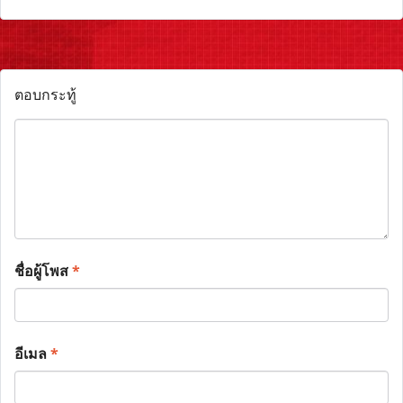
ตอบกระทู้
ชื่อผู้โพส
*
อีเมล
*