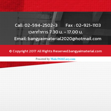
Call: 02-594-2502-3
Fax : 02-921-1103
เวลาทำการ 7.30 น. - 17.00 น.
Email: bangyaimaterial2020@hotmail.com
© Copyright 2017 All Rights Reserved.bangyaimaterial.com
Powered by
MakeWebEasy.com