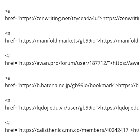
<a
href="https://zenwriting.net/tzycea4a4u">https://zenwrit
<a
href="https://manifold.markets/gb99io">https://manifol
<a
href="https://awan.pro/forum/user/187712/">https://aw
<a
href="https://b.hatena.ne.jp/gb99io/bookmark">https://
<a
href="https://lqdoj.edu.vn/user/gb99io">https://lqdoj.ed
<a
href="https://calisthenics.mn.co/members/40242417">ht