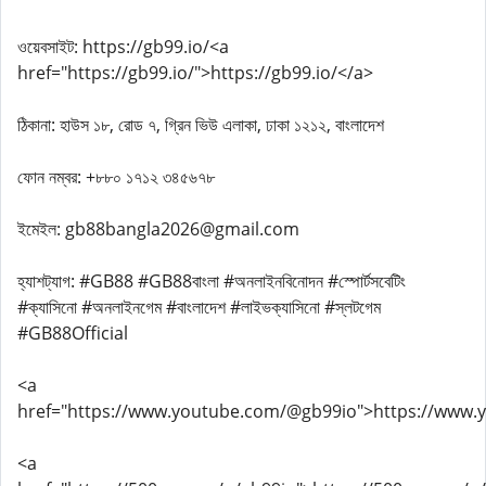
ওয়েবসাইট: https://gb99.io/<a
href="https://gb99.io/">https://gb99.io/</a>
ঠিকানা: হাউস ১৮, রোড ৭, গ্রিন ভিউ এলাকা, ঢাকা ১২১২, বাংলাদেশ
ফোন নম্বর: +৮৮০ ১৭১২ ৩৪৫৬৭৮
ইমেইল: gb88bangla2026@gmail.com
হ্যাশট্যাগ: #GB88 #GB88বাংলা #অনলাইনবিনোদন #স্পোর্টসবেটিং
#ক্যাসিনো #অনলাইনগেম #বাংলাদেশ #লাইভক্যাসিনো #স্লটগেম
#GB88Official
<a
href="https://www.youtube.com/@gb99io">https://www
<a