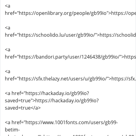
<a
href="https://openlibrary.org/people/gb99io">https://op
<a
href="https://schoolido.lu/user/gb99io/">https://schooli
<a
href="https://bandori.party/user/1246438/gb99io/">http
<a
href="https://sfx.thelazy.net/users/u/gb99io/">https://sf
<a href="https://hackaday.io/gb99io?
saved=true">https://hackaday.io/gb99io?
saved=true</a>
<a href="https://www.1001fonts.com/users/gb99-
betim-