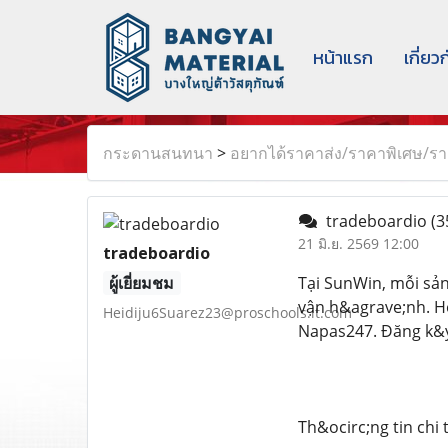
หน้าแรก
เกี่ยว
กระดานสนทนา
>
อยากได้ราคาส่ง/ราคาพิเศษ/ราค
tradeboardio
(3
21 มิ.ย. 2569 12:00
tradeboardio
ผู้เยี่ยมชม
Tại SunWin, mỗi sả
vận h&agrave;nh. Hơ
Heidiju6Suarez23@proschools.it.com
Napas247. Đăng k&ya
Th&ocirc;ng tin chi t