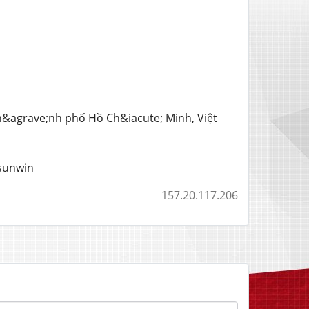
Th&agrave;nh phố Hồ Ch&iacute; Minh, Việt
sunwin
157.20.117.206