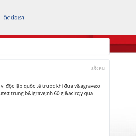
ติดต่อเรา
แจ้งลบ
ị độc lập quốc tế trước khi đưa v&agrave;o
e;t trung b&igrave;nh 60 gi&acirc;y qua