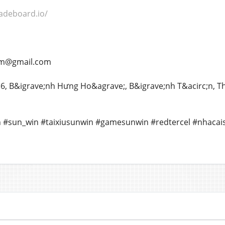
radeboard.io/
com@gmail.com
ố 16, B&igrave;nh Hưng Ho&agrave;, B&igrave;nh T&acirc;n, 
n #sun_win #taixiusunwin #gamesunwin #redtercel #nhacai