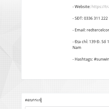
- Website:
https://t
- SĐT: 0336 311 222
- Email: redtercel
- Địa chỉ: 139 Đ. S
Nam
- Hashtags: #sunwi
ตอบกระทู้