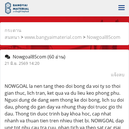
กระดาน
สนทนา
>
www.bangyaimaterial.com
>
Nowgoal85com
Nowgoal85com
(60 อ่าน)
21 มิ.ย. 2569 14:20
แจ้งลบ
NOWGOAL la nen tang theo doi bong da voi ty so thoi
gian thuc, lich tran, ket qua va du lieu keo phong phu.
Nguoi dung de dang xem thong ke doi bong, lich su doi
dau, phong do gan day va nhung thay doi truoc gio thi
dau. Thong tin duoc trinh bay khoa hoc, cap nhat
nhanh va thuan tien tren nhieu thiet bi. NOWGOAL dap
ung tot nhu cau tra cuu, phan tich va theo sat cac giai