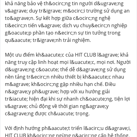
khả năng bảo vệ th&ocirc;ng tin người d&ugrave;ng
v&agrave; duy tr&igrave; m&ocirc;i trường sử dụng an
to&agrave;n. Sự kết hợp giữa c&ocirc;ng nghệ
ti&ecirc;n tiến v&agrave; dịch vụ chuy&ecirc;n nghiệp
g&oacute;p phần tạo n&ecirc;n sự tin tưởng trong
qu&aacute; tr&igrave;nh trải nghiệm.
Một ưu điểm kh&aacute;c của HIT CLUB l&agrave; khả
năng truy cập linh hoạt mọi l&uacute;c, mọi nơi. Người
d&ugrave;ng c&oacute; thể dễ d&agrave;ng sử dụng
nền tảng tr&ecirc;n nhiều thiết bị kh&aacute;c nhau
m&agrave; kh&ocirc;ng gặp nhiều hạn chế. Điều
n&agrave;y ph&ugrave; hợp với xu hướng giải
tr&iacute; hiện đại khi sự nhanh ch&oacute;ng, tiện lợi
v&agrave; chủ động về thời gian ng&agrave;y
c&agrave;ng được ch&uacute; trọng.
Với định hướng ph&aacute;t triển l&acirc;u d&agrave;i,
HIT CLUB kh&ocirc;ng ngừng n&acirc;ng cấp hệ thống,