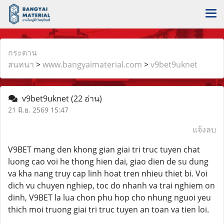
กระดาน
สนทนา
>
www.bangyaimaterial.com
>
v9bet9uknet
v9bet9uknet
(22 อ่าน)
21 มิ.ย. 2569 15:47
แจ้งลบ
V9BET mang den khong gian giai tri truc tuyen chat
luong cao voi he thong hien dai, giao dien de su dung
va kha nang truy cap linh hoat tren nhieu thiet bi. Voi
dich vu chuyen nghiep, toc do nhanh va trai nghiem on
dinh, V9BET la lua chon phu hop cho nhung nguoi yeu
thich moi truong giai tri truc tuyen an toan va tien loi.