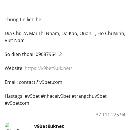
Thong tin lien he
Dia Chi: 2A Mai Thi Nham, Da Kao, Quan 1, Ho Chi Minh,
Viet Nam
So dien thoai: 0908796412
Website:
https://v9bet9.uk.net/
Email: contact@v9bet.com
Hastags: #v9bet #nhacaiv9bet #trangchuv9bet
#v9betcom
37.111.225.94
v9bet9uknet