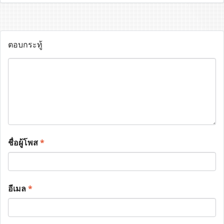
ตอบกระทู้
ชื่อผู้โพส
*
อีเมล
*