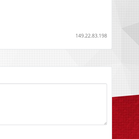
149.22.83.198