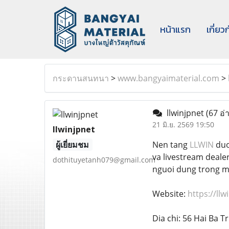
หน้าแรก
เกี่ยว
กระดานสนทนา
>
www.bangyaimaterial.com
>
llwinjpnet
(67 อ่
21 มิ.ย. 2569 19:50
llwinjpnet
ผู้เยี่ยมชม
Nen tang
LLWIN
duoc
va livestream deale
dothituyetanh079@gmail.com
nguoi dung trong mo
Website:
https://llw
Dia chi: 56 Hai Ba T