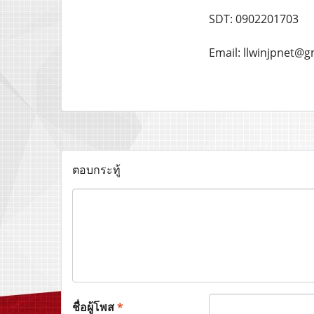
SDT: 0902201703
Email: llwinjpnet@
ตอบกระทู้
ชื่อผู้โพส
*