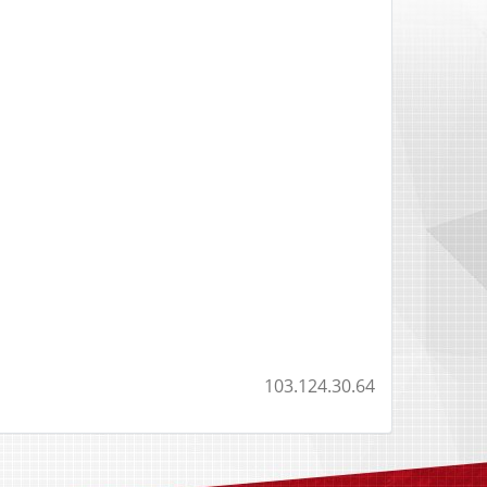
103.124.30.64