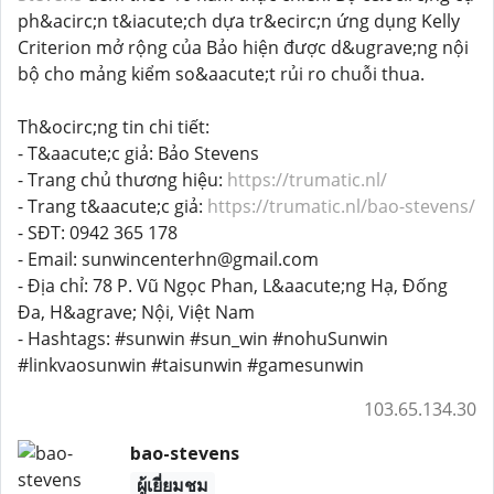
ph&acirc;n t&iacute;ch dựa tr&ecirc;n ứng dụng Kelly
Criterion mở rộng của Bảo hiện được d&ugrave;ng nội
bộ cho mảng kiểm so&aacute;t rủi ro chuỗi thua.
Th&ocirc;ng tin chi tiết:
- T&aacute;c giả: Bảo Stevens
- Trang chủ thương hiệu:
https://trumatic.nl/
- Trang t&aacute;c giả:
https://trumatic.nl/bao-stevens/
- SĐT: 0942 365 178
- Email: sunwincenterhn@gmail.com
- Địa chỉ: 78 P. Vũ Ngọc Phan, L&aacute;ng Hạ, Đống
Đa, H&agrave; Nội, Việt Nam
- Hashtags: #sunwin #sun_win #nohuSunwin
#linkvaosunwin #taisunwin #gamesunwin
103.65.134.30
bao-stevens
ผู้เยี่ยมชม