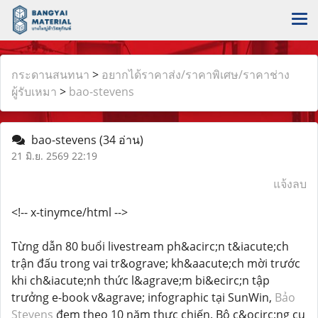
กระดานสนทนา
>
อยากได้ราคาส่ง/ราคาพิเศษ/ราคาช่าง
ผู้รับเหมา
>
bao-stevens
bao-stevens
(34 อ่าน)
21 มิ.ย. 2569 22:19
แจ้งลบ
<!-- x-tinymce/html -->
Từng dẫn 80 buổi livestream ph&acirc;n t&iacute;ch
trận đấu trong vai tr&ograve; kh&aacute;ch mời trước
khi ch&iacute;nh thức l&agrave;m bi&ecirc;n tập
trưởng e-book v&agrave; infographic tại SunWin,
Bảo
Stevens
đem theo 10 năm thực chiến. Bộ c&ocirc;ng cụ