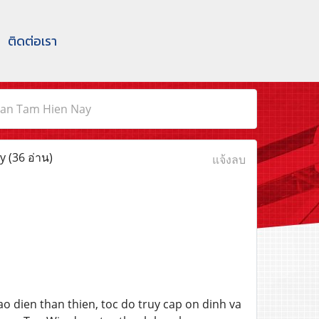
ติดต่อเรา
uan Tam Hien Nay
ay
(36 อ่าน)
แจ้งลบ
o dien than thien, toc do truy cap on dinh va