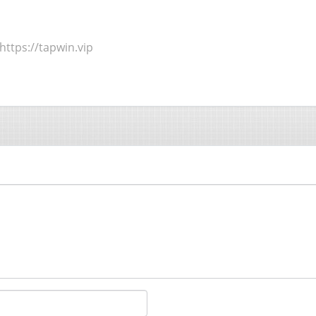
https://tapwin.vip