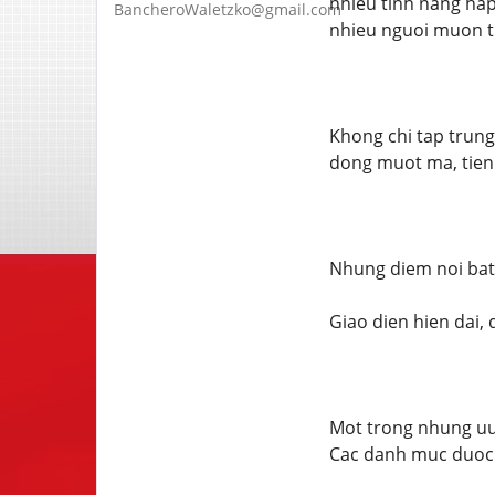
nhieu tinh nang hap
BancheroWaletzko@gmail.com
nhieu nguoi muon ti
Khong chi tap trun
dong muot ma, tien 
Nhung diem noi bat
Giao dien hien dai,
Mot trong nhung uu 
Cac danh muc duoc s