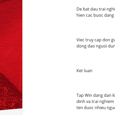
De bat dau trai ngh
hien cac buoc dang
Viec truy cap don g
dong dao nguoi dun
Ket luan
Tap Win dang dan kh
dinh va trai nghiem 
ten duoc nhieu nguo