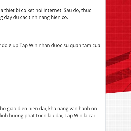
thiet bi co ket noi internet. Sau do, thuc
 day du cac tinh nang hien co.
ly do giup Tap Win nhan duoc su quan tam cua
nho giao dien hien dai, kha nang van hanh on
inh huong phat trien lau dai, Tap Win la cai