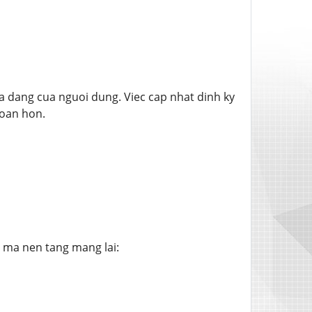
 dang cua nguoi dung. Viec cap nhat dinh ky
toan hon.
i ma nen tang mang lai: