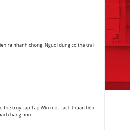
dien ra nhanh chong. Nguoi dung co the trai
o the truy cap Tap Win mot cach thuan tien.
khach hang hon.