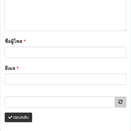
ชื่อผู้โพส
*
อีเมล
*
ตอบกลับ