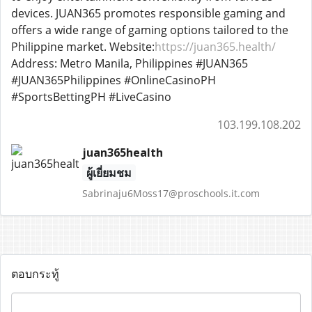
devices. JUAN365 promotes responsible gaming and
offers a wide range of gaming options tailored to the
Philippine market. Website:
https://juan365.health/
Address: Metro Manila, Philippines #JUAN365
#JUAN365Philippines #OnlineCasinoPH
#SportsBettingPH #LiveCasino
103.199.108.202
juan365health
ผู้เยี่ยมชม
Sabrinaju6Moss17@proschools.it.com
ตอบกระทู้