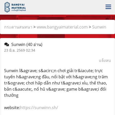
กระดานสนทนา
>
www.bangyaimaterial.com
>
Sunwin
Sunwin
(40 อ่าน)
23 มิ.ย. 2569 02:34
แจ้งลบ
Sunwin l&agrave; s&acirc;n chơi giải tr&iacute; trực
tuyến h&agrave;ng đầu, nổi bật với h&agrave;ng trăm
tr&ograve; chơi hấp dẫn như t&agrave;i xỉu, thể thao,
bắn c&aacute;, nổ hũ v&agrave; game b&agrave;i đổi
thưởng
website:
https://sunwinn.sh/