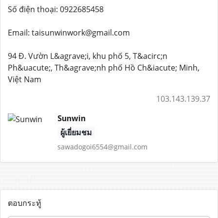
Số điện thoại: 0922685458
Email: taisunwinwork@gmail.com
94 Đ. Vườn L&agrave;i, khu phố 5, T&acirc;n
Ph&uacute;, Th&agrave;nh phố Hồ Ch&iacute; Minh,
Việt Nam
103.143.139.37
Sunwin
ผู้เยี่ยมชม
sawadogoi6554@gmail.com
ตอบกระทู้