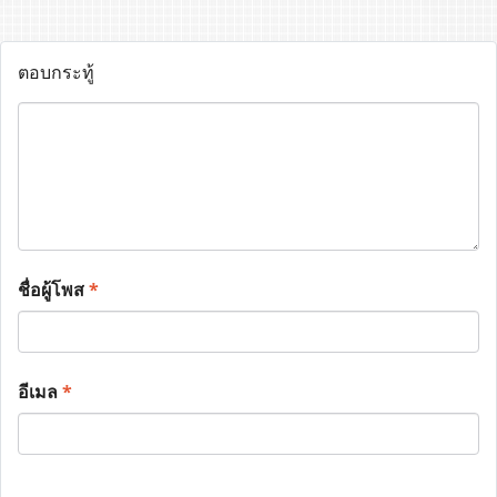
ตอบกระทู้
ชื่อผู้โพส
*
อีเมล
*