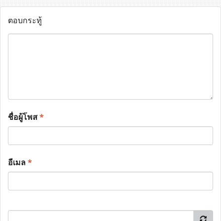
ตอบกระทู้
ชื่อผู้โพส
*
อีเมล
*