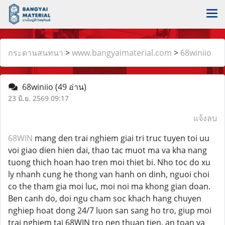
กระดานสนทนา
>
www.bangyaimaterial.com
>
68winiio
68winiio
(49 อ่าน)
23 มิ.ย. 2569 09:17
แจ้งลบ
68WIN
mang den trai nghiem giai tri truc tuyen toi uu
voi giao dien hien dai, thao tac muot ma va kha nang
tuong thich hoan hao tren moi thiet bi. Nho toc do xu
ly nhanh cung he thong van hanh on dinh, nguoi choi
co the tham gia moi luc, moi noi ma khong gian doan.
Ben canh do, doi ngu cham soc khach hang chuyen
nghiep hoat dong 24/7 luon san sang ho tro, giup moi
trai nghiem tai 68WIN tro nen thuan tien, an toan va