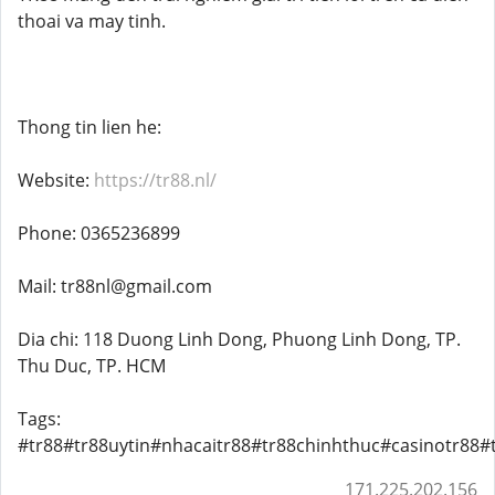
thoai va may tinh.
Thong tin lien he:
Website:
https://tr88.nl/
Phone: 0365236899
Mail: tr88nl@gmail.com
Dia chi: 118 Duong Linh Dong, Phuong Linh Dong, TP.
Thu Duc, TP. HCM
Tags:
#tr88#tr88uytin#nhacaitr88#tr88chinhthuc#casinotr88#
171.225.202.156