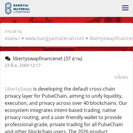
กระดาน
สนทนา
>
www.bangyaimaterial.com
>
libertyswapfinance
libertyswapfinancenet
(37 อ่าน)
23 มิ.ย. 2569 12:17
แจ้งลบ
LibertySwap
is developing the default cross-chain
privacy layer for PulseChain, aiming to unify liquidity,
execution, and privacy across over 40 blockchains. Our
ecosystem integrates intent-based trading, native
privacy routing, and a user-friendly wallet to provide
professional-grade, private trading for all PulseChain
and other blockchain users. The 2026 product