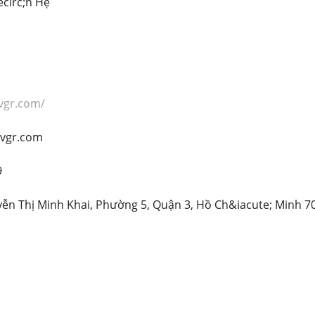
ecirc;n Hệ
vvgr.com/
vvgr.com
9
yễn Thị Minh Khai, Phường 5, Quận 3, Hồ Ch&iacute; Minh 7