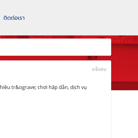
ติดต่อเรา
แจ้งลบ
hiều tr&ograve; chơi hấp dẫn, dịch vụ