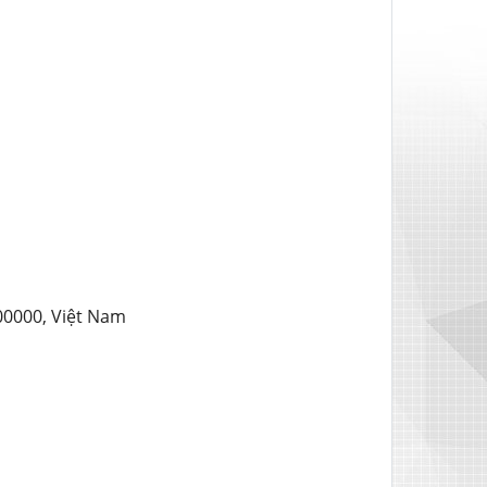
00000, Việt Nam