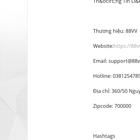
Th&ocirc;ng Tin Li&
Thương hiệu: 88VV
Website:
https://88
Email: support@88
Hotline: 038125478
Địa chỉ: 360/50 Ngu
Zipcode: 700000
Hashtags