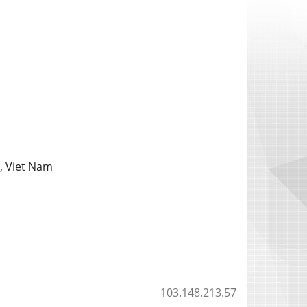
, Viet Nam
103.148.213.57