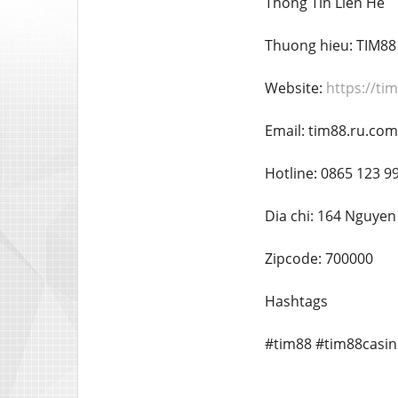
Thong Tin Lien He
Thuong hieu: TIM88
Website:
https://ti
Email: tim88.ru.co
Hotline: 0865 123 9
Dia chi: 164 Nguye
Zipcode: 700000
Hashtags
#tim88 #tim88casi