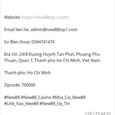
Website:
https://new88top1.com/
Email lien he: admin@new88top1.com
So đien thoai: 0584741476
Đia chi: 24/8 Đuong Huynh Tan Phat, Phuong Phu
Thuan, Quan 7, Thanh pho Ho Chi Minh, Viet Nam.
Thanh pho: Ho Chi Minh
Zipcode: 700000
#New88 #New88_Casino #Nha_Cai_New88
#Link_Vao_New88 #New88_Uy_Tin
118.179.44.52