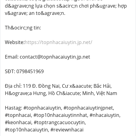
d&agrave;ng lựa chọn s&acirc;n chơi ph&ugrave; hợp
v&agrave; an to&agrave;n.
Th&ocirc;ng tin:
Website:
https://topnhacaiuytin.jp.net/
Email: contact@topnhacaiuytin.jp.net
SĐT: 0798451969
Địa chỉ: 119 Đ. Đồng Nai, Cư x&aacute; Bắc Hải,
H&ograve;a Hưng, Hồ Ch&iacute; Minh, Việt Nam
Hastag: #topnhacaiuytin, #topnhacaiuytinjpnet,
#topnhacai, #top10nhacaiuytinnhat, #nhacaiuytin,
#keonhacai, #toptrangcacuocuytin,
#top10nhacaiuytin, #reviewnhacai