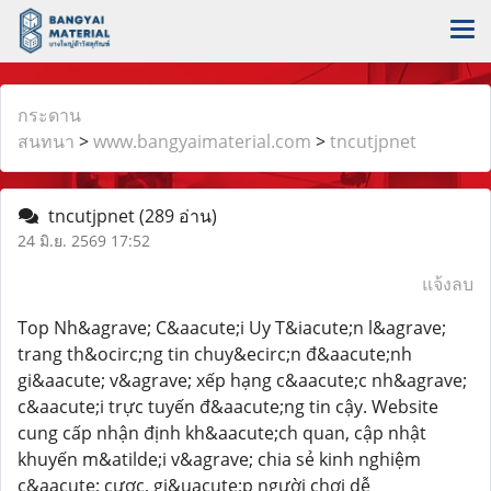
กระดาน
สนทนา
>
www.bangyaimaterial.com
>
tncutjpnet
tncutjpnet
(289 อ่าน)
24 มิ.ย. 2569 17:52
แจ้งลบ
Top Nh&agrave; C&aacute;i Uy T&iacute;n l&agrave;
trang th&ocirc;ng tin chuy&ecirc;n đ&aacute;nh
gi&aacute; v&agrave; xếp hạng c&aacute;c nh&agrave;
c&aacute;i trực tuyến đ&aacute;ng tin cậy. Website
cung cấp nhận định kh&aacute;ch quan, cập nhật
khuyến m&atilde;i v&agrave; chia sẻ kinh nghiệm
c&aacute; cược, gi&uacute;p người chơi dễ