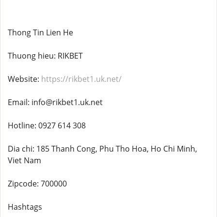
Thong Tin Lien He
Thuong hieu: RIKBET
Website:
https://rikbet1.uk.net/
Email: info@rikbet1.uk.net
Hotline: 0927 614 308
Dia chi: 185 Thanh Cong, Phu Tho Hoa, Ho Chi Minh,
Viet Nam
Zipcode: 700000
Hashtags