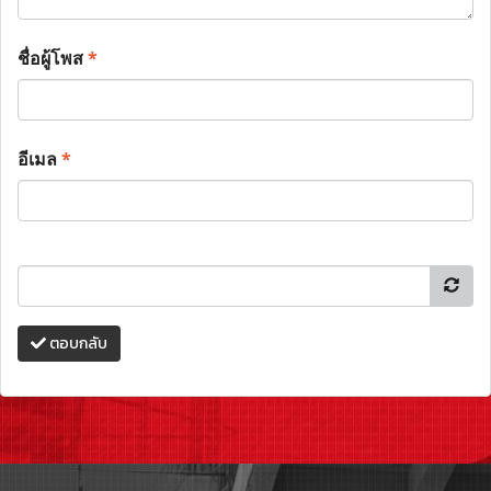
ชื่อผู้โพส
*
อีเมล
*
ตอบกลับ